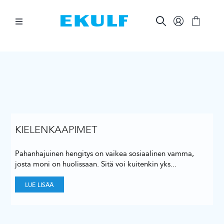
Skip
to
content
Toggle
Navigation
HAMMASVÄLIT
HAMPAIDEN HARJAAMINEN
SUUNHOIDON APUVÄLINEET
KIELENKAAPIMET
Pahanhajuinen hengitys on vaikea sosiaalinen vamma,
MUUTA
josta moni on huolissaan. Sitä voi kuitenkin yks
...
LUE LISÄÄ
AMMATTILAISILLE