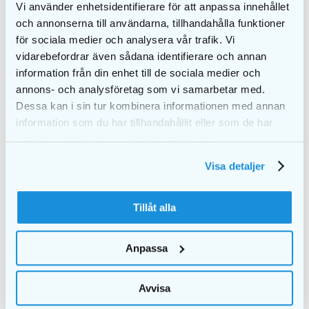
Vi använder enhetsidentifierare för att anpassa innehållet
och annonserna till användarna, tillhandahålla funktioner
EKULF pH
EKULF pH
för sociala medier och analysera vår trafik. Vi
hammasväliharja
hammasväliharja 1,1
vidarebefordrar även sådana identifierare och annan
0,45 mm
mm
information från din enhet till de sociala medier och
€
3,25
€
3,25
annons- och analysföretag som vi samarbetar med.
LISÄÄ
LISÄÄ
Dessa kan i sin tur kombinera informationen med annan
OSTOSKORIIN
OSTOSKORIIN
information som du har tillhandahållit eller som de har
samlat in när du har använt deras tjänster.
Visa detaljer
Tillåt alla
Anpassa
Avvisa