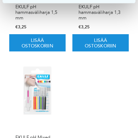
EKULF pH
EKULF pH
hammasväliharja 1,5
hammasväliharja 1,3
mm
mm
€
3,25
€
3,25
LISÄÄ
LISÄÄ
OSTOSKORIIN
OSTOSKORIIN
EKULF pH Mixed