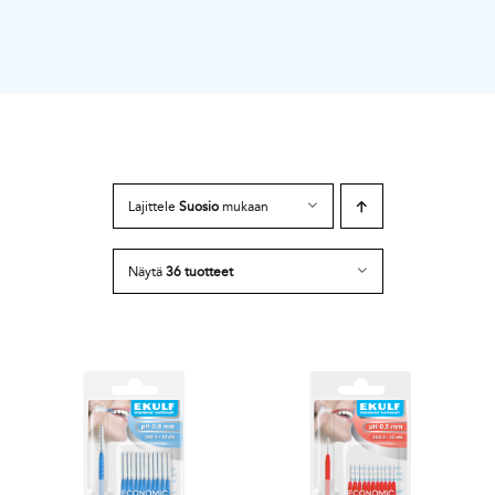
Lajittele
Suosio
mukaan
Näytä
36 tuotteet