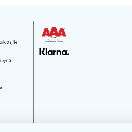
luttajille
teyttä
ot