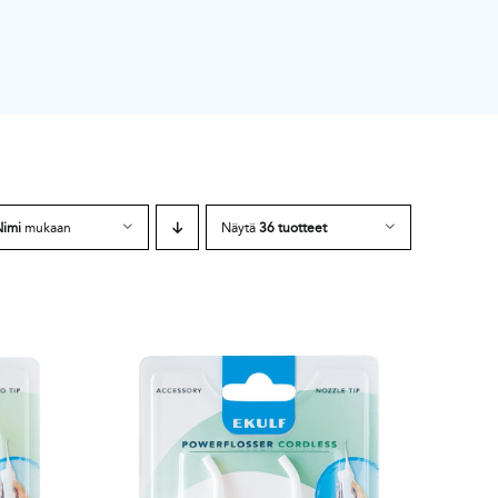
Nimi
mukaan
Näytä
36 tuotteet