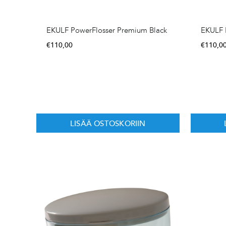
EKULF PowerFlosser Premium Black
EKULF 
€
110,00
€
110,0
LISÄÄ OSTOSKORIIN