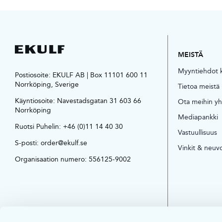
MEISTÄ
Myyntiehdot ku
Postiosoite: EKULF AB | Box 11101 600 11
Norrköping, Sverige
Tietoa meistä
Käyntiosoite:
Navestadsgatan 31 603 66
Ota meihin yh
Norrköping
Mediapankki
Ruotsi Puhelin:
+46 (0)11 14 40 30
Vastuullisuus
S-posti:
order@ekulf.se
Vinkit & neuv
Organisaation numero: 556125-9002