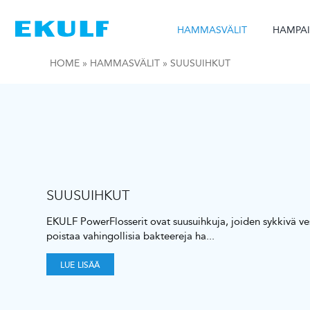
Skip
to
HAMMASVÄLIT
HAMPA
content
HOME
»
HAMMASVÄLIT
»
SUUSUIHKUT
SUUSUIHKUT
EKULF PowerFlosserit ovat suusuihkuja, joiden sykkivä ve
poistaa vahingollisia bakteereja ha
...
LUE LISÄÄ