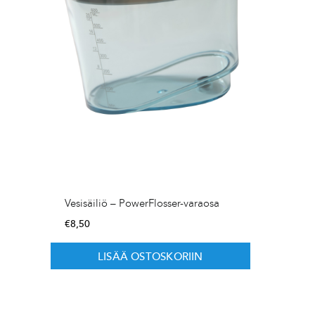
Vesisäiliö – PowerFlosser-varaosa
€
8,50
LISÄÄ OSTOSKORIIN