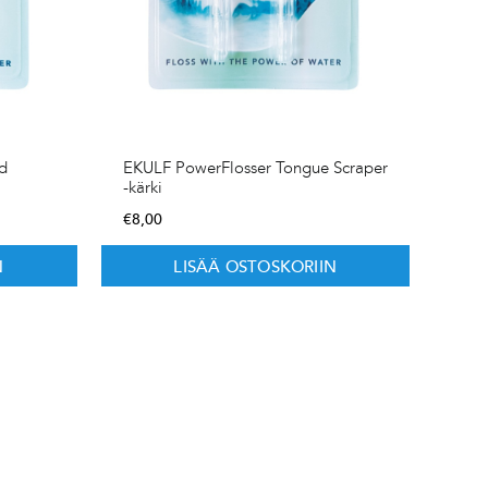
d
EKULF PowerFlosser Tongue Scraper
-kärki
€
8,00
N
LISÄÄ OSTOSKORIIN