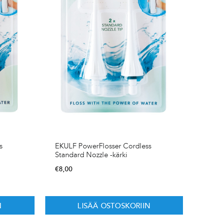
s
EKULF PowerFlosser Cordless
Standard Nozzle -kärki
€
8,00
N
LISÄÄ OSTOSKORIIN