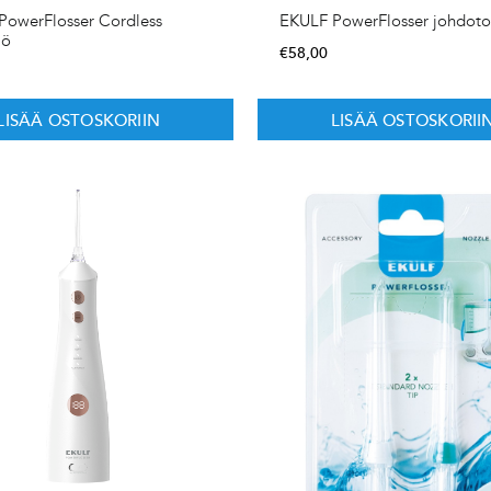
PowerFlosser Cordless
EKULF PowerFlosser johdot
iö
€
58,00
LISÄÄ OSTOSKORIIN
LISÄÄ OSTOSKORII