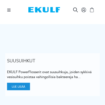
Skip
to
content
Toggle
Navigation
HAMMASVÄLIT
HAMPAIDEN HARJAAMINEN
SUUNHOIDON APUVÄLINEET
SUUSUIHKUT
EKULF PowerFlosserit ovat suusuihkuja, joiden sykkivä
MUUTA
vesisuihku poistaa vahingollisia bakteereja ha
...
LUE LISÄÄ
AMMATTILAISILLE