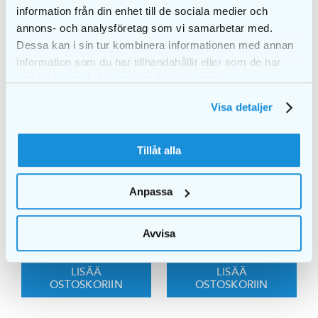
information från din enhet till de sociala medier och
annons- och analysföretag som vi samarbetar med.
Dessa kan i sin tur kombinera informationen med annan
information som du har tillhandahållit eller som de har
samlat in när du har använt deras tjänster.
Visa detaljer
Tillåt alla
Anpassa
EKULF PowerFlosser
EKULF PowerFlosser
johdoton
€
81,00
Avvisa
€
58,00
LISÄÄ
LISÄÄ
OSTOSKORIIN
OSTOSKORIIN