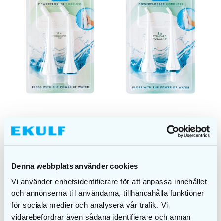
EKULF PowerFlosser
EKULF PowerFlosser
Cordless
Cordless Standard
Orthodontic -kärki
Nozzle -kärki
€
8,00
€
8,00
Denna webbplats använder cookies
LISÄÄ
LISÄÄ
Vi använder enhetsidentifierare för att anpassa innehållet
OSTOSKORIIN
OSTOSKORIIN
och annonserna till användarna, tillhandahålla funktioner
för sociala medier och analysera vår trafik. Vi
vidarebefordrar även sådana identifierare och annan