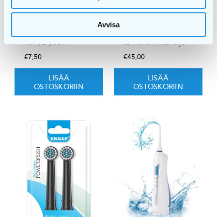
Avvisa
EKULF PowerBrush
EKULF Oscillating
White harjaspää
PowerBrush White,
refill, 2-pack
sähköhammasharja
€
7,50
€
45,00
LISÄÄ
LISÄÄ
OSTOSKORIIN
OSTOSKORIIN