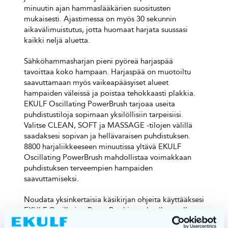
minuutin ajan hammaslääkärien suositusten
mukaisesti. Ajastimessa on myös 30 sekunnin
aikavälimuistutus, jotta huomaat harjata suussasi
kaikki neljä aluetta.
Sähköhammasharjan pieni pyöreä harjaspää
tavoittaa koko hampaan. Harjaspää on muotoiltu
saavuttamaan myös vaikeapääsyiset alueet
hampaiden väleissä ja poistaa tehokkaasti plakkia.
EKULF Oscillating PowerBrush tarjoaa useita
puhdistustiloja sopimaan yksilöllisiin tarpeisiisi.
Valitse CLEAN, SOFT ja MASSAGE -tilojen välillä
saadaksesi sopivan ja hellävaraisen puhdistuksen.
8800 harjaliikkeeseen minuutissa yltävä EKULF
Oscillating PowerBrush mahdollistaa voimakkaan
puhdistuksen terveempien hampaiden
saavuttamiseksi.
Noudata yksinkertaisia käsikirjan ohjeita käyttääksesi
EKULF Oscillating PowerBrushia parhaalla tavalla.
Vaihda harjaspää kolmen kuukauden välein