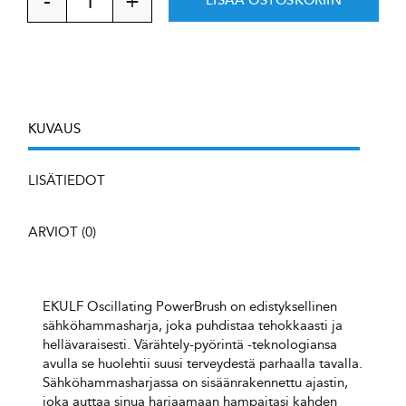
EKULF
Oscillating
PowerBrush
Black,
sähköhammasharja
määrä
KUVAUS
LISÄTIEDOT
ARVIOT (0)
EKULF Oscillating PowerBrush on edistyksellinen
sähköhammasharja, joka puhdistaa tehokkaasti ja
hellävaraisesti. Värähtely-pyörintä -teknologiansa
avulla se huolehtii suusi terveydestä parhaalla tavalla.
Sähköhammasharjassa on sisäänrakennettu ajastin,
joka auttaa sinua harjaamaan hampaitasi kahden