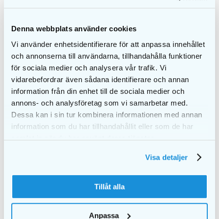
ylläpitääksesi optimaalista suorituskykyä ja
hygieniaa.
Denna webbplats använder cookies
Vi använder enhetsidentifierare för att anpassa innehållet
och annonserna till användarna, tillhandahålla funktioner
för sociala medier och analysera vår trafik. Vi
Tähän liittyvät tuotteet
vidarebefordrar även sådana identifierare och annan
information från din enhet till de sociala medier och
annons- och analysföretag som vi samarbetar med.
Dessa kan i sin tur kombinera informationen med annan
information som du har tillhandahållit eller som de har
samlat in när du har använt deras tjänster.
Visa detaljer
Tillåt alla
Anpassa