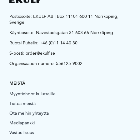
Postiosoite: EKULF AB | Box 11101 600 11 Norrköping,
Sverige
Käyntiosoite:
Navestadsgatan 31 603 66 Norrköping
Ruotsi Puhelin:
+46 (0)11 14 40 30
S-posti:
order@ekulf.se
Organisaation numero: 556125-9002
MEISTÄ
Myyntiehdot kuluttajille
Tietoa meistä
Ota meihin yhteyttä
Mediapankki
Vastuullisuus