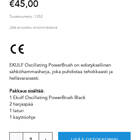
€
45,00
Tuotenumero:
1352
Jätä arvostelu ensimmäisenä.
EKULF Oscillating PowerBrush on edistyksellinen
sähköhammasharja, joka puhdistaa tehokkaasti ja
hellävaraisesti.
Pakkaus sisältää:
1 Ekulf Oscillating PowerBrush Black
2 harjaspää
1 laturi
1 käyttöohje
LISÄÄ OSTOSKORIIN