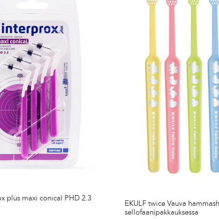
ox plus maxi conical PHD 2.3
EKULF twice Vauva hammash
sellofaanipakkauksessa