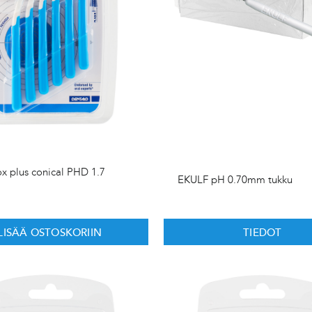
ox plus conical PHD 1.7
EKULF pH 0.70mm tukku
LISÄÄ OSTOSKORIIN
TIEDOT