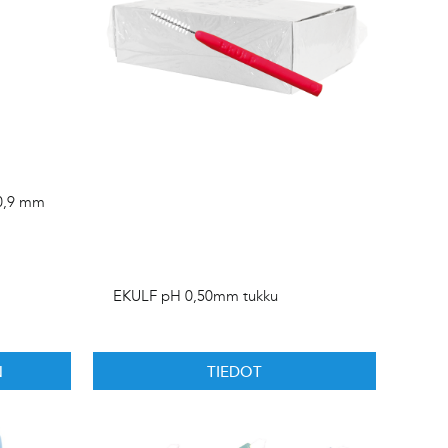
0,9 mm
EKULF pH 0,50mm tukku
N
TIEDOT