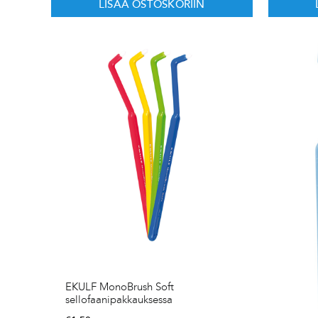
LISÄÄ OSTOSKORIIN
EKULF MonoBrush Soft
sellofaanipakkauksessa