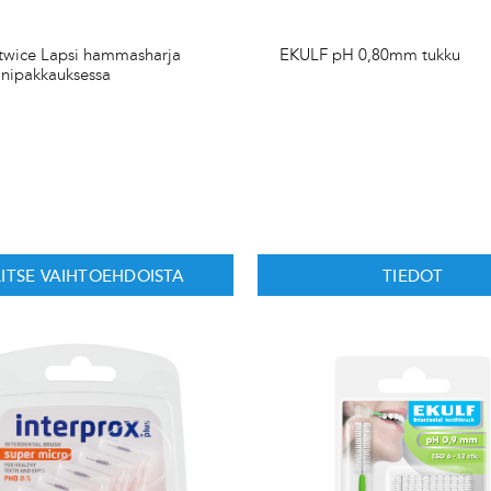
twice Lapsi hammasharja
EKULF pH 0,80mm tukku
anipakkauksessa
LITSE VAIHTOEHDOISTA
TIEDOT