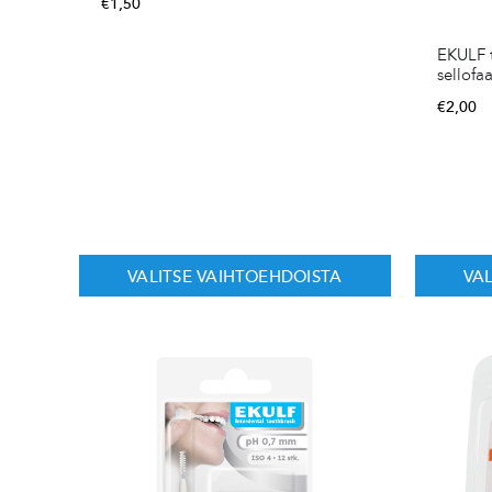
€
1,50
EKULF 
sellofa
€
2,00
VALITSE VAIHTOEHDOISTA
VA