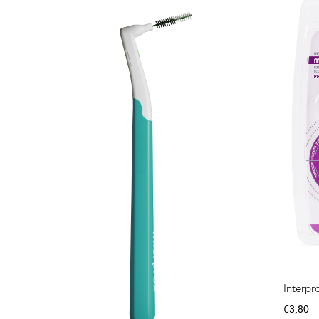
Interpr
€
3,80