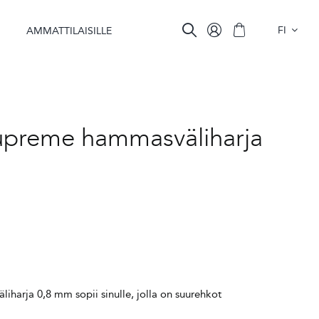
FI
A
AMMATTILAISILLE
preme hammasväliharja
arja 0,8 mm sopii sinulle, jolla on suurehkot