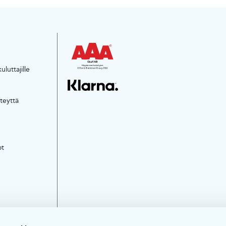
luttajille
teyttä
ot