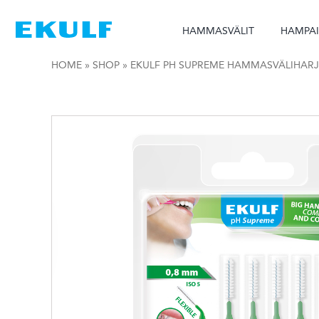
Skip
to
HAMMASVÄLIT
HAMPA
content
HOME
»
SHOP
»
EKULF PH SUPREME HAMMASVÄLIHARJ