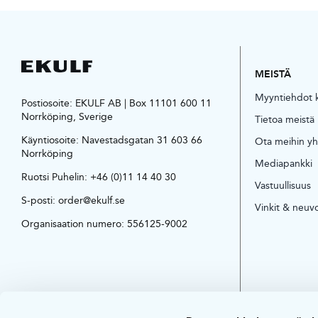
MEISTÄ
Myyntiehdot ku
Postiosoite: EKULF AB | Box 11101 600 11
Norrköping, Sverige
Tietoa meistä
Käyntiosoite:
Navestadsgatan 31 603 66
Ota meihin yh
Norrköping
Mediapankki
Ruotsi Puhelin:
+46 (0)11 14 40 30
Vastuullisuus
S-posti:
order@ekulf.se
Vinkit & neuv
Organisaation numero: 556125-9002