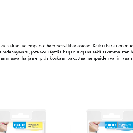
a hiukan laajempi ote hammasväliharjastaan. Kaikki harjat on muotoi
s pidennysvarsi, jota voi käyttää harjan suojana sekä takimmaiste
Hammasväliharjaa ei pidä koskaan pakottaa hampaiden väliin, vaan se