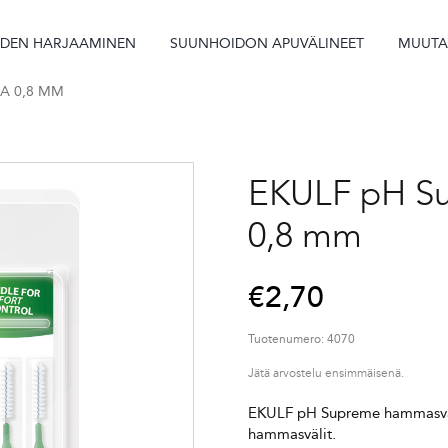
IDEN HARJAAMINEN
SUUNHOIDON APUVÄLINEET
MUUT
A 0,8 MM
EKULF pH Su
0,8 mm
€
2,70
Tuotenumero:
4070
Jätä arvostelu ensimmäisenä.
EKULF pH Supreme hammasvälih
hammasvälit.