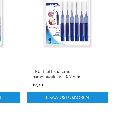
EKULF pH Supreme
hammasväliharja 0,9 mm
€
2,70
N
LISÄÄ OSTOSKORIIN