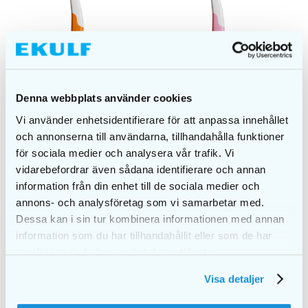
Denna webbplats använder cookies
Vi använder enhetsidentifierare för att anpassa innehållet
och annonserna till användarna, tillhandahålla funktioner
för sociala medier och analysera vår trafik. Vi
vidarebefordrar även sådana identifierare och annan
information från din enhet till de sociala medier och
annons- och analysföretag som vi samarbetar med.
Interprox plus super
Interprox plus nano
micro singel
singel
Dessa kan i sin tur kombinera informationen med annan
information som du har tillhandahållit eller som de har
samlat in när du har använt deras tjänster.
TIEDOT
TIEDOT
Visa detaljer