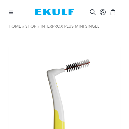
Skip
to
content
Toggle
Navigation
HOME
»
SHOP
»
INTERPROX PLUS MINI SINGEL
HAMMASVÄLIT
HAMPAIDEN HARJAAMINEN
SUUNHOIDON APUVÄLINEET
MUUTA
AMMATTILAISILLE