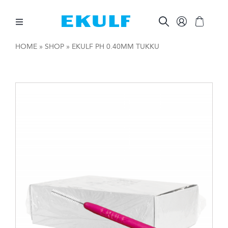
Skip
to
content
Toggle
Navigation
HOME
»
SHOP
»
EKULF PH 0.40MM TUKKU
HAMMASVÄLIT
HAMPAIDEN HARJAAMINEN
SUUNHOIDON APUVÄLINEET
MUUTA
AMMATTILAISILLE