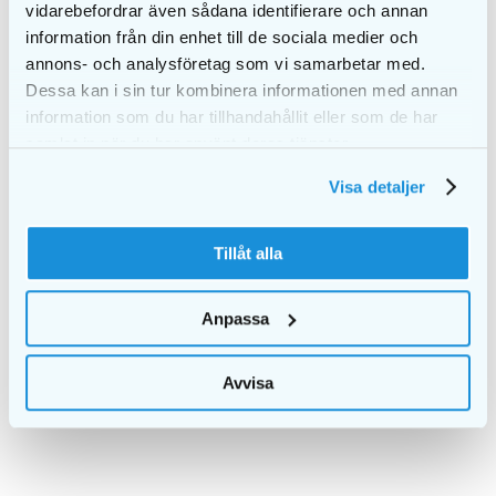
vidarebefordrar även sådana identifierare och annan
information från din enhet till de sociala medier och
annons- och analysföretag som vi samarbetar med.
Dessa kan i sin tur kombinera informationen med annan
information som du har tillhandahållit eller som de har
samlat in när du har använt deras tjänster.
Visa detaljer
Tillåt alla
EKULF pH 0,60mm
EKULF pH 0,50mm
Anpassa
tukku
tukku
Avvisa
TIEDOT
TIEDOT