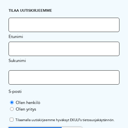
TILAA UUTISKIRJEEMME
Etunimi
Sukunimi
S-posti
Olen henkilö
Olen yritys
Tilaamalla uutiskirjeemme hyväksyt EKULFs
tietosuojakäytännön
.