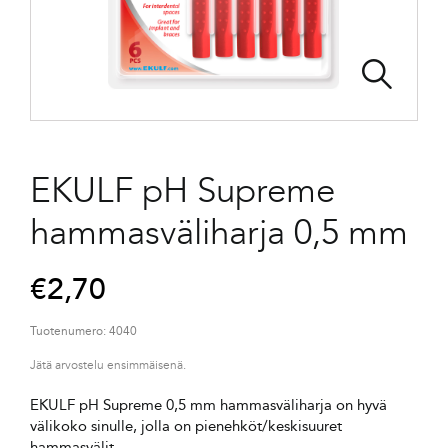
EKULF pH Supreme
hammasväliharja 0,5 mm
€
2,70
Tuotenumero:
4040
Jätä arvostelu ensimmäisenä.
EKULF pH Supreme 0,5 mm hammasväliharja on hyvä
välikoko sinulle, jolla on pienehköt/keskisuuret
hammasvälit.