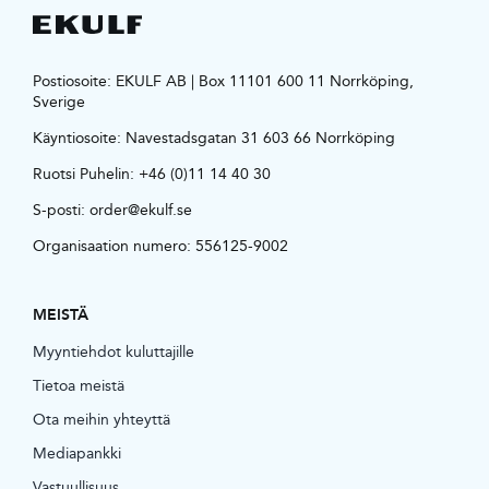
Postiosoite: EKULF AB | Box 11101 600 11 Norrköping,
Sverige
Käyntiosoite:
Navestadsgatan 31 603 66 Norrköping
Ruotsi Puhelin:
+46 (0)11 14 40 30
S-posti:
order@ekulf.se
Organisaation numero: 556125-9002
MEISTÄ
Myyntiehdot kuluttajille
Tietoa meistä
Ota meihin yhteyttä
Mediapankki
Vastuullisuus