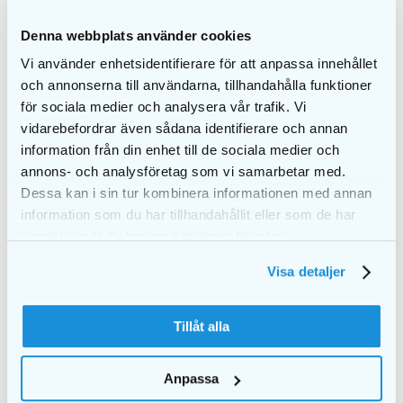
Denna webbplats använder cookies
Vi använder enhetsidentifierare för att anpassa innehållet
och annonserna till användarna, tillhandahålla funktioner
för sociala medier och analysera vår trafik. Vi
EKULF pH Supreme
EKULF pH angular
vidarebefordrar även sådana identifierare och annan
hammasväliharja
hammasväliharja 0,4
information från din enhet till de sociala medier och
sekoituspakkaus
mm
annons- och analysföretag som vi samarbetar med.
€
2,70
€
2,70
Dessa kan i sin tur kombinera informationen med annan
information som du har tillhandahållit eller som de har
LISÄÄ
LISÄÄ
OSTOSKORIIN
OSTOSKORIIN
samlat in när du har använt deras tjänster.
Visa detaljer
Tillåt alla
Anpassa