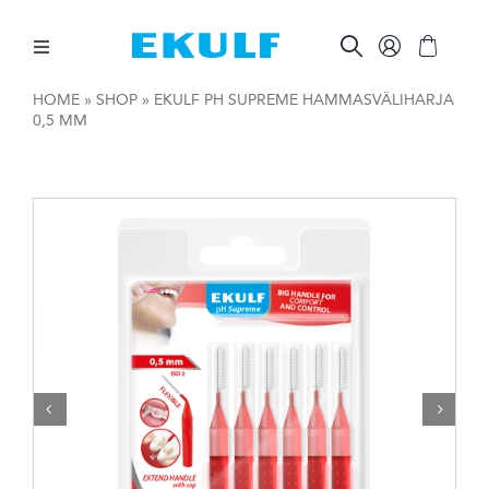
Skip
to
content
Toggle
Navigation
HOME
»
SHOP
»
EKULF PH SUPREME HAMMASVÄLIHARJA
0,5 MM
HAMMASVÄLIT
HAMPAIDEN HARJAAMINEN
SUUNHOIDON APUVÄLINEET
MUUTA
AMMATTILAISILLE

