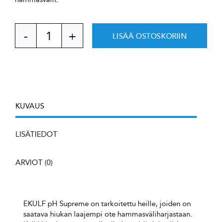
LISÄÄ OSTOSKORIIN
EKULF
pH
Supreme
hammasväliharja
0,5
mm
määrä
KUVAUS
LISÄTIEDOT
ARVIOT (0)
EKULF pH Supreme on tarkoitettu heille, joiden on
saatava hiukan laajempi ote hammasväliharjastaan.