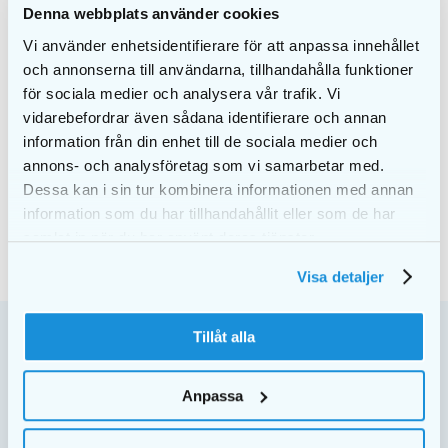
Denna webbplats använder cookies
helpottaa hampaiden väli- ja ulkopintojen
puhdistusta. Jokainen harja koostuu lyhyestä
Vi använder enhetsidentifierare för att anpassa innehållet
kaksikomponenttisesta varresta, joka tarjoaa hyvän
och annonserna till användarna, tillhandahålla funktioner
hallinnan, sekä muovisesta suojuksesta, joka suojaa
för sociala medier och analysera vår trafik. Vi
harjaa. Välipuhdistusharjaa ei tulisi koskaan pakottaa
vidarebefordrar även sådana identifierare och annan
hampaiden väliin, vaan sen tulisi liukua kevyesti.
information från din enhet till de sociala medier och
annons- och analysföretag som vi samarbetar med.
Dessa kan i sin tur kombinera informationen med annan
information som du har tillhandahållit eller som de har
samlat in när du har använt deras tjänster.
Visa detaljer
Tillåt alla
Anpassa
Postiosoite: EKULF AB | Box 11101 600 11 Norrköping,
Sverige