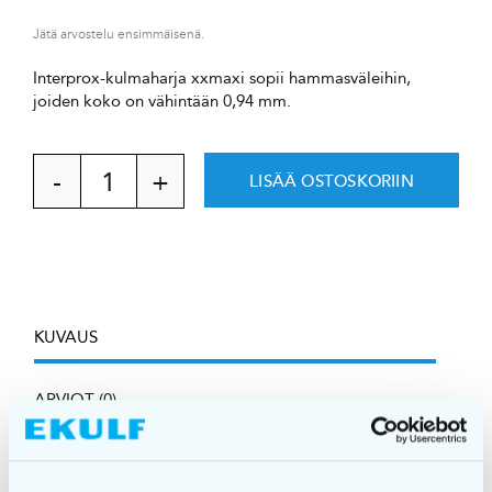
Jätä arvostelu ensimmäisenä.
Interprox-kulmaharja xxmaxi sopii hammasväleihin,
joiden koko on vähintään 0,94 mm.
LISÄÄ OSTOSKORIIN
Interprox
plus
xxmaxi
conical
PHD
2.9
määrä
KUVAUS
ARVIOT (0)
Interprox-kulmaharjassa on kulmattu harjapää, joka