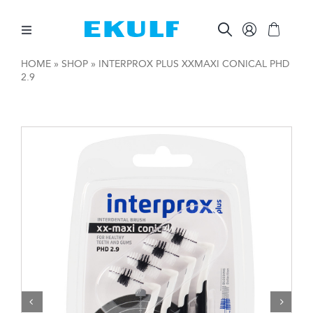
Skip
to
content
Toggle
Navigation
HOME
»
SHOP
»
INTERPROX PLUS XXMAXI CONICAL PHD
2.9
HAMMASVÄLIT
HAMPAIDEN HARJAAMINEN
SUUNHOIDON APUVÄLINEET
MUUTA
AMMATTILAISILLE

