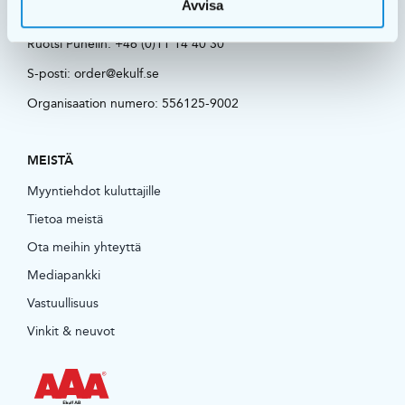
Avvisa
Käyntiosoite:
Navestadsgatan 31 603 66 Norrköping
Ruotsi Puhelin:
+46 (0)11 14 40 30
S-posti:
order@ekulf.se
Organisaation numero: 556125-9002
MEISTÄ
Myyntiehdot kuluttajille
Tietoa meistä
Ota meihin yhteyttä
Mediapankki
Vastuullisuus
Vinkit & neuvot